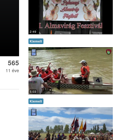
2:49
Kiemelt
565
11 éve
5:03
Kiemelt