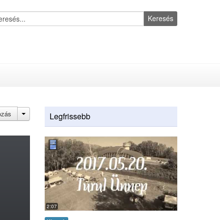
Keresés
JACTIONS
ozás
Legfrissebb
2:07