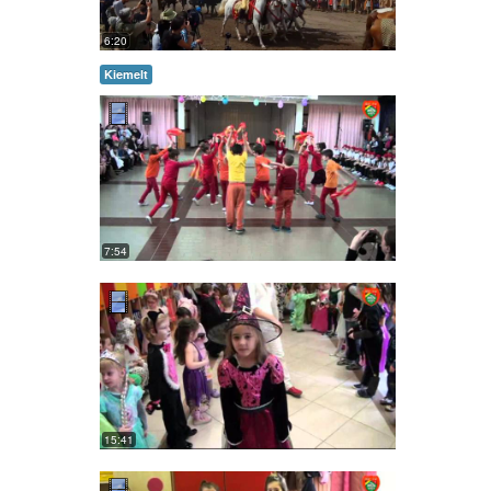
6:20
Kiemelt
7:54
15:41