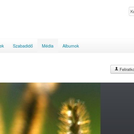
ek
Szabadidő
Média
Albumok
Feliratk