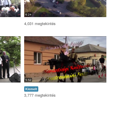
6:24
4,031 megtekintés
5:52
Kiemelt
3,777 megtekintés