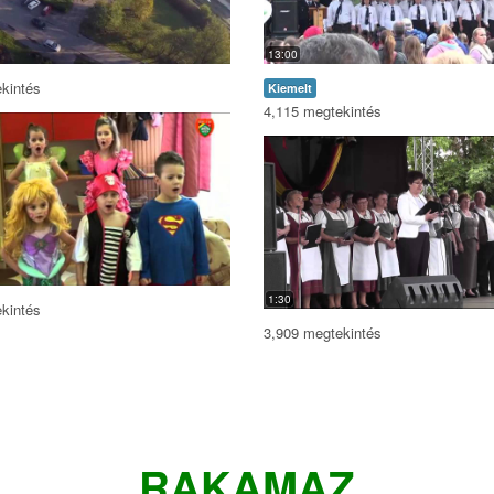
13:00
kintés
Kiemelt
4,115 megtekintés
1:30
kintés
3,909 megtekintés
RAKAMAZ