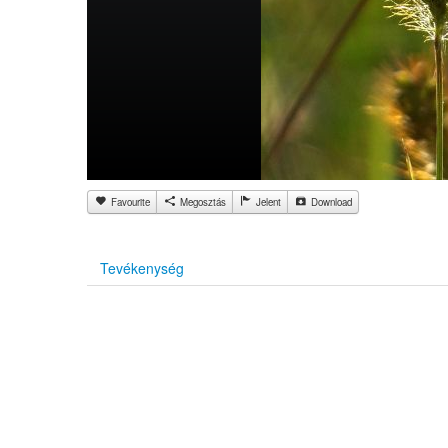
Favourite
Megosztás
Jelent
Download
Tevékenység