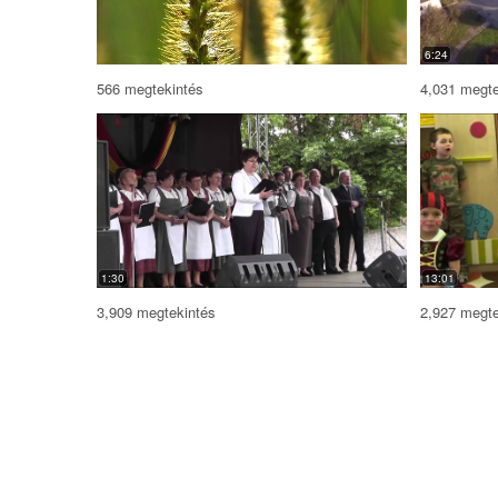
6:24
566 megtekintés
4,031 megte
1:30
13:01
3,909 megtekintés
2,927 megte